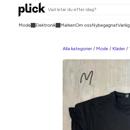
Mode
Elektronik
Märken
Om oss
Nybegagnat
Vanlig
Alla kategorier
/
Mode
/
Kläder
/