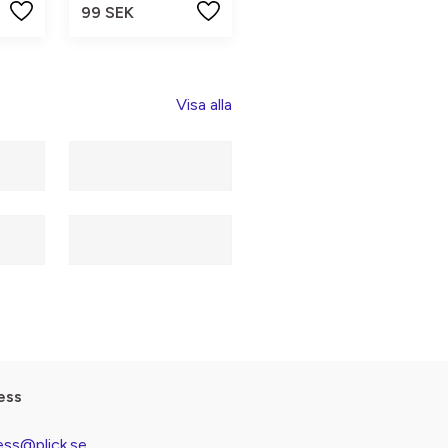
99 SEK
Visa alla
ess
ess@plick.se