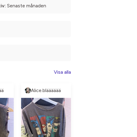
iv:
Senaste månaden
Visa alla
ää
Alice.blääääää