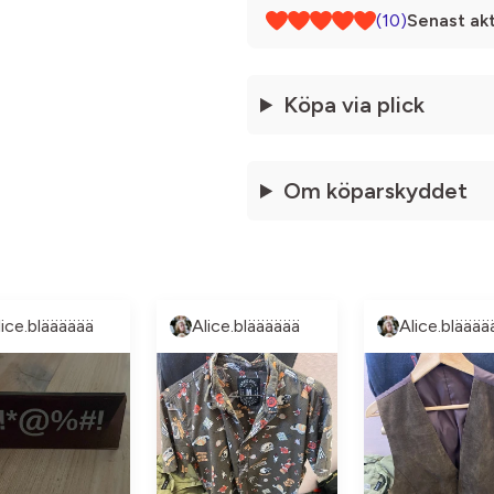
(10)
Senast akt
Köpa via plick
Om köparskyddet
lice.blääääää
Alice.blääääää
Alice.blääää