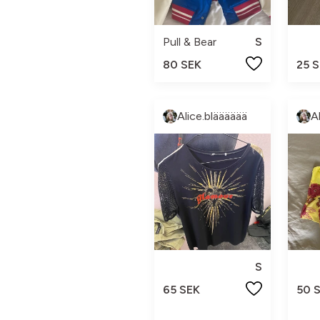
Pull & Bear
S
80 SEK
25 
Alice.blääääää
A
S
65 SEK
50 