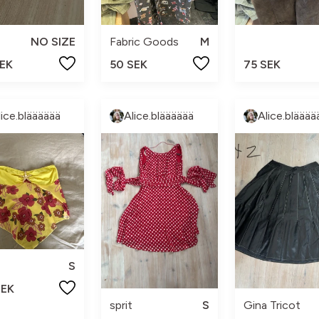
NO SIZE
Fabric Goods
M
SEK
50 SEK
75 SEK
lice.blääääää
Alice.blääääää
Alice.blääää
S
SEK
sprit
S
Gina Tricot