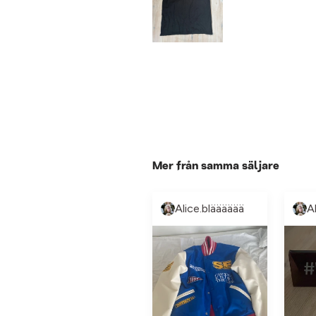
Mer från samma säljare
Alice.blääääää
A