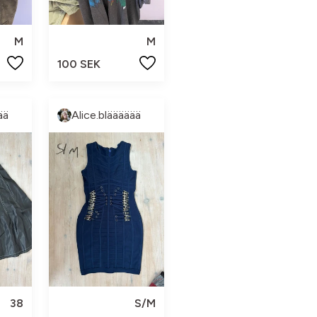
M
M
100 SEK
ää
Alice.blääääää
38
S/M