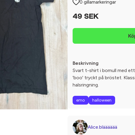
0 gillamarkeringar
49 SEK
Beskrivning
Svart t-shirt i bomull med et
'boo' tryckt på bröstet. Klas
halsringning.
emo
halloween
Alice.blääääää