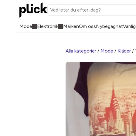
Mode
Elektronik
Märken
Om oss
Nybegagnat
Vanlig
Alla kategorier
/
Mode
/
Kläder
/