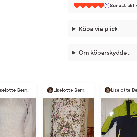
(1)
Senast akti
Köpa via plick
Om köparskyddet
Liselotte Berntsson
Liselotte Berntsson