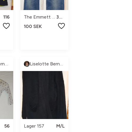
116
The Emmett Company
32/32
100 SEK
Liselotte Berntsson
Liselotte Berntsson
56
Lager 157
M/L