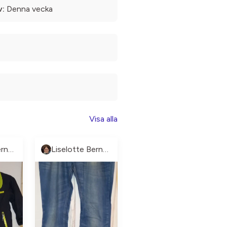
v:
Denna vecka
Visa alla
Liselotte Berntsson
Liselotte Berntsson