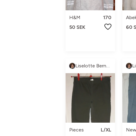
H&M
170
Abe
50 SEK
60 
Liselotte Berntsson
Pieces
L/XL
New