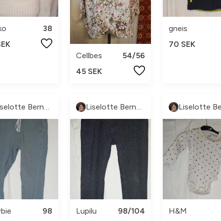
ko
38
gneis
SEK
70 SEK
Cellbes
54/56
45 SEK
Liselotte Berntsson
Liselotte Berntsson
bie
98
Lupilu
98/104
H&M