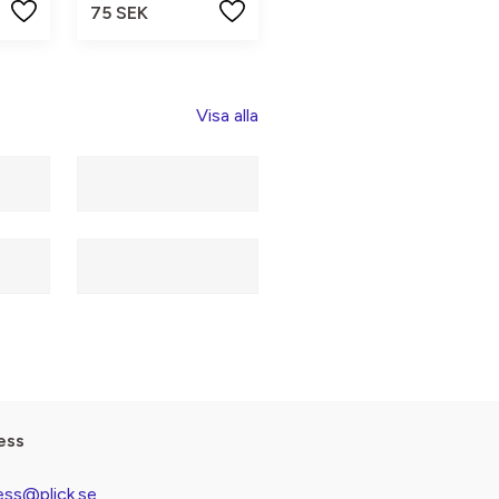
75 SEK
Visa alla
ess
ess@plick.se