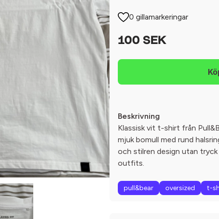
0 gillamarkeringar
100 SEK
Beskrivning
Klassisk vit t-shirt från Pull&Be
mjuk bomull med rund halsrin
och stilren design utan tryck e
outfits.
pull&bear
oversized
t-sh