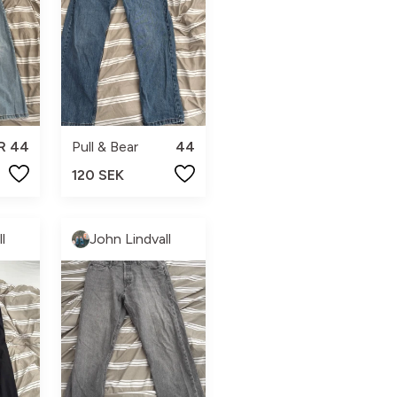
R 44
Pull & Bear
44
120 SEK
l
John Lindvall