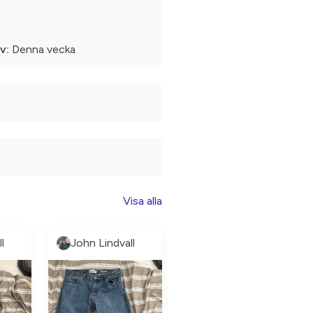
v:
Denna vecka
Visa alla
l
John Lindvall