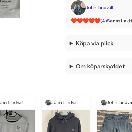
John Lindvall
(4)
Senast akti
Köpa via plick
Om köparskyddet
ohn Lindvall
John Lindvall
John Lindval