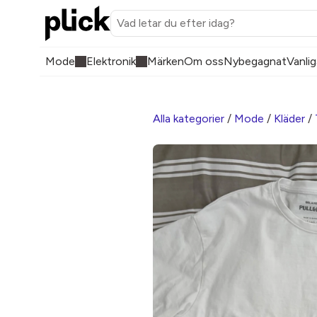
Mode
Elektronik
Märken
Om oss
Nybegagnat
Vanlig
Alla kategorier
/
Mode
/
Kläder
/