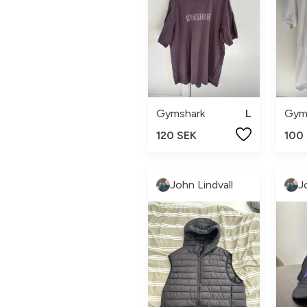
Gymshark
L
Gym
120 SEK
100
John Lindvall
J