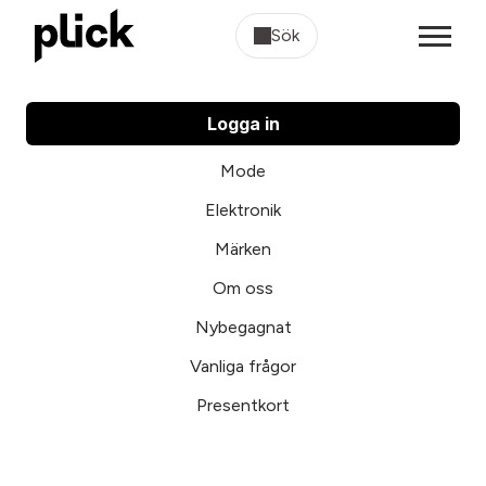
Sök
Logga in
Mode
Elektronik
Märken
Om oss
Nybegagnat
Vanliga frågor
Presentkort