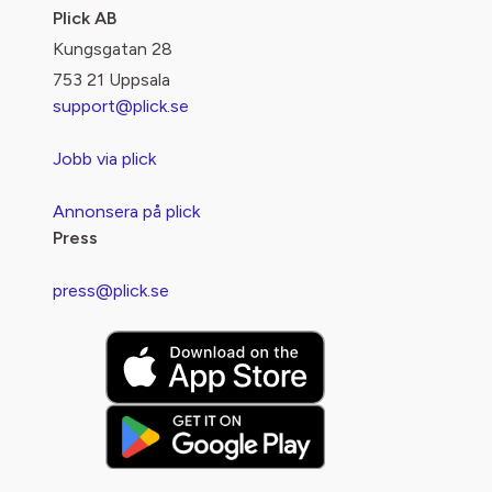
Plick AB
Kungsgatan 28
753 21 Uppsala
support@plick.se
Jobb via plick
Annonsera på plick
Press
press@plick.se