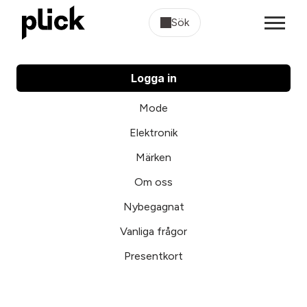
Sök
Logga in
Mode
Elektronik
Märken
Om oss
Nybegagnat
Vanliga frågor
Presentkort