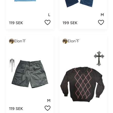
L
M
119 SEK
199 SEK
Elon👔
Elon👔
M
119 SEK