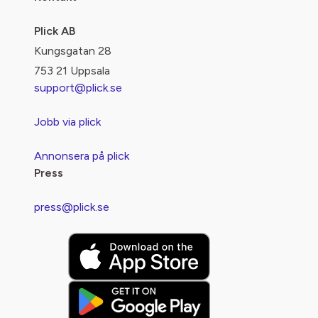
Plick AB
Kungsgatan 28
753 21 Uppsala
support@plick.se
Jobb via plick
Annonsera på plick
Press
press@plick.se