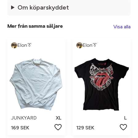
Om köparskyddet
Visa alla
Mer från samma säljare
Elon👔
Elon👔
JUNKYARD
XL
L
169 SEK
129 SEK