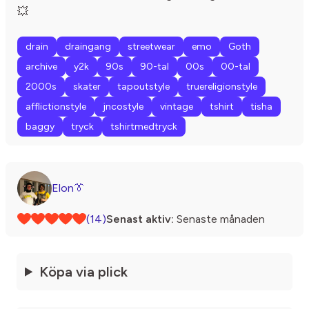
💥
drain
draingang
streetwear
emo
Goth
archive
y2k
90s
90-tal
00s
00-tal
2000s
skater
tapoutstyle
truereligionstyle
afflictionstyle
jncostyle
vintage
tshirt
tisha
baggy
tryck
tshirtmedtryck
Elon👔
(14)
Senast aktiv:
Senaste månaden
Köpa via plick