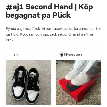
#aj1 Second Hand | Köp
begagnat på Plick
Fynda #aj1 hos Plick. Vi har tusentals unika annonser för
just dig. Köp, sälj och upptäck second hand #aj1 på
Plick!
S🤍
Hypestein