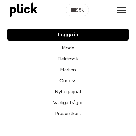
Sök
Logga in
Mode
Elektronik
Märken
Om oss
Nybegagnat
Vanliga frågor
Presentkort