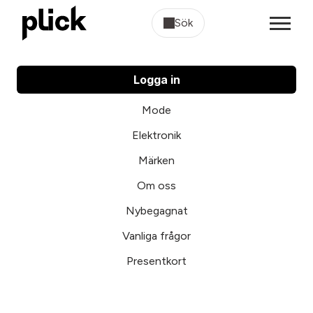
Sök
Logga in
Mode
Elektronik
Märken
Om oss
Nybegagnat
Vanliga frågor
Presentkort