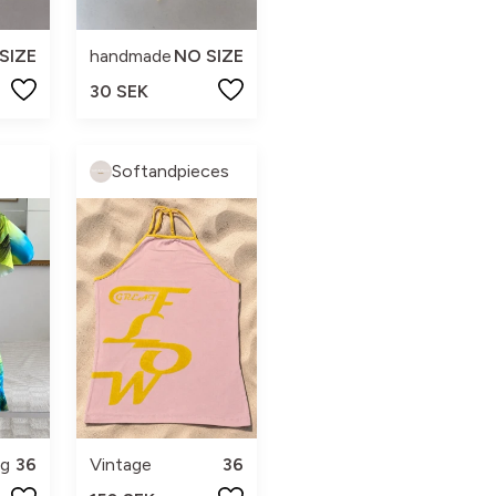
SIZE
handmade
NO SIZE
30 SEK
Softandpieces
ng
36
Vintage
36