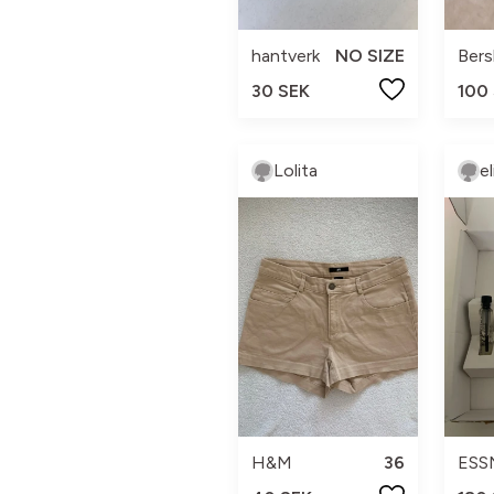
hantverk
NO SIZE
Bers
30 SEK
100
Lolita
e
H&M
36
ESS