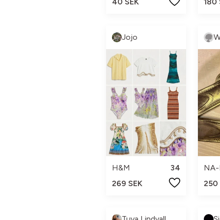
40 SEK
180
Jojo
W
H&M
34
NA-
269 SEK
250
Tuva Lindvall
S