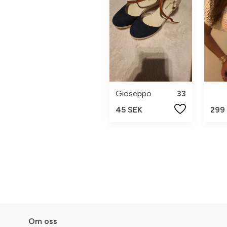
Gioseppo
33
45 SEK
299
Om oss