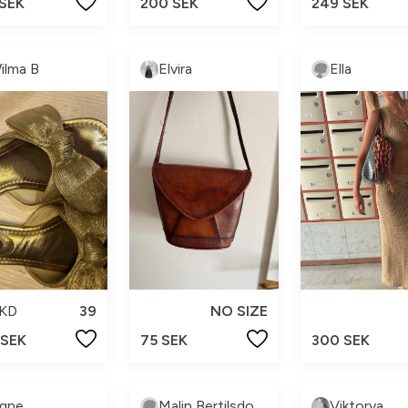
 SEK
200 SEK
249 SEK
ilma B
Elvira
Ella
KD
39
NO SIZE
 SEK
75 SEK
300 SEK
igne
Malin Bertilsdotter
Viktorya