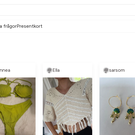
a frågor
Presentkort
innea
Ella
sarsom