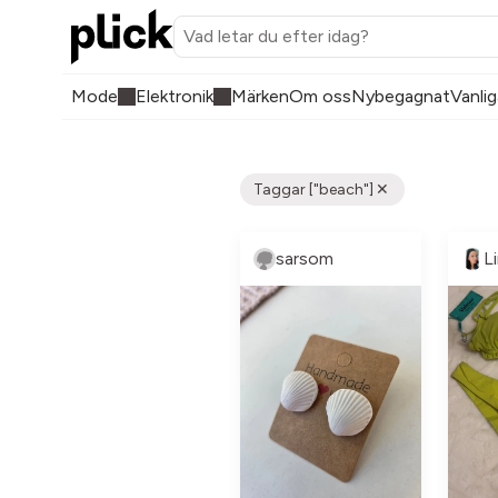
Mode
Elektronik
Märken
Om oss
Nybegagnat
Vanlig
Taggar ["beach"]
sarsom
L