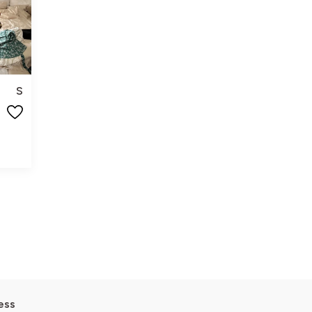
S
ess