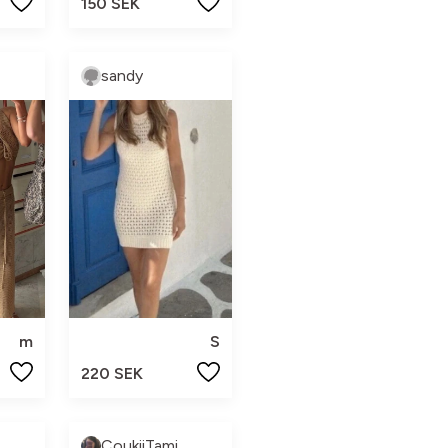
150 SEK
sandy
m
S
220 SEK
CoukiiTami