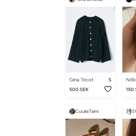
Gina Tricot
S
Nõb
500 SEK
150
CoukiiTami
S