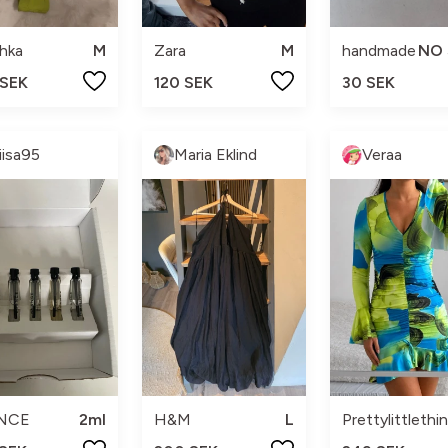
hka
M
Zara
M
handmade
NO 
 SEK
120 SEK
30 SEK
liisa95
Maria Eklind
Veraa
NCE
2ml
H&M
L
Prettylittlethi