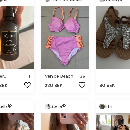
eru
s
Venice Beach
36
 SEK
220 SEK
80 SEK
tella💖
Stella💖
Elin