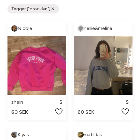
Taggar ["brooklyn"]
Nicole
nellie&melina
shein
S
S
60 SEK
60 SEK
Kiyara
matildas