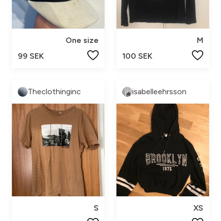
One size
M
99 SEK
100 SEK
Theclothinginc
isabelleehrsson
S
XS