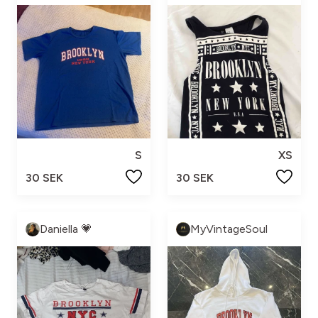
S
XS
30 SEK
30 SEK
Daniella 💗
MyVintageSoul