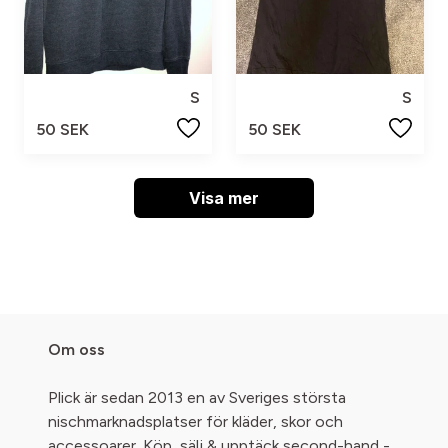
S
S
50 SEK
50 SEK
Visa mer
Om oss
Plick är sedan 2013 en av Sveriges största
nischmarknadsplatser för kläder, skor och
accessoarer. Köp, sälj & upptäck second-hand -