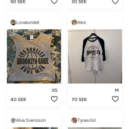
50 SEK
30 SEK
Lovalundell
Alex
XS
M
40 SEK
70 SEK
Alva Svensson
Tyrasclol