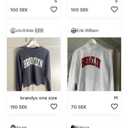
S
S
100 SEK
100 SEK
clothilde 🙌🏼
Erik William
brandys one size
M
150 SEK
70 SEK
Arvid
Felicia