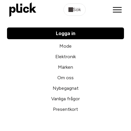
Sök
Logga in
Mode
Elektronik
Märken
Om oss
Nybegagnat
Vanliga frågor
Presentkort