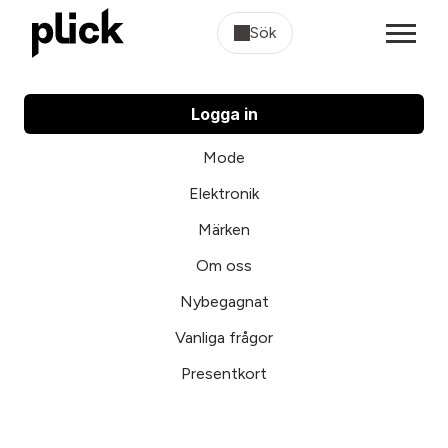
Sök
Logga in
Mode
Elektronik
Märken
Om oss
Nybegagnat
Vanliga frågor
Presentkort