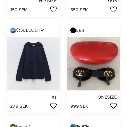
NO SIZE
005
150 SEK
550 SEK
💞SELLOUT💕
Lara
Xs
ONESIZE
279 SEK
999 SEK
IngridD
💗💗💗