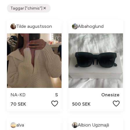
Taggar ["chimis"]
Tilde augustsson
Albahoglund
NA-KD
S
Onesize
70 SEK
500 SEK
alva
Albion Ugzmajli