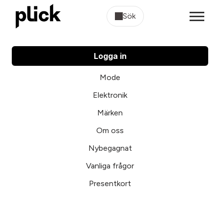
Sök
Logga in
Mode
Elektronik
Märken
Om oss
Nybegagnat
Vanliga frågor
Presentkort