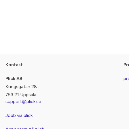
Kontakt
Pr
Plick AB
pr
Kungsgatan 28
753 21 Uppsala
support@plick.se
Jobb via plick