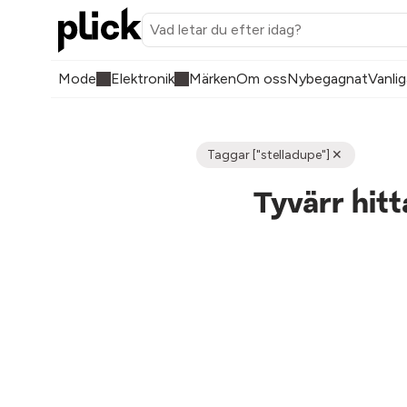
Mode
Elektronik
Märken
Om oss
Nybegagnat
Vanlig
Taggar ["stelladupe"]
Tyvärr hit