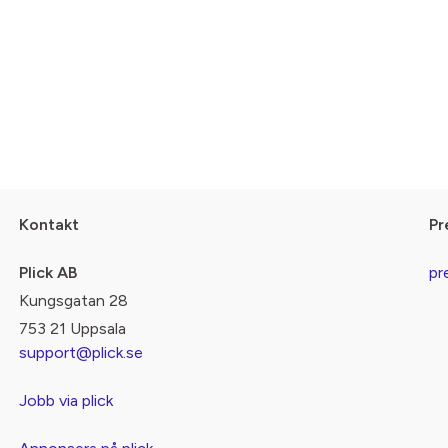
Kontakt
Pr
Plick AB
pr
Kungsgatan 28
753 21 Uppsala
support@plick.se
Jobb via plick