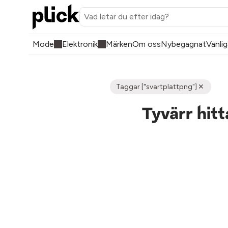
Mode
Elektronik
Märken
Om oss
Nybegagnat
Vanlig
Taggar ["svartplattpng"]
Tyvärr hit