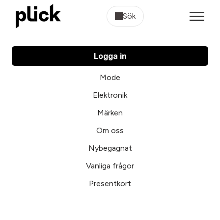
Sök
Logga in
Mode
Elektronik
Märken
Om oss
Nybegagnat
Vanliga frågor
Presentkort