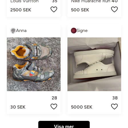
Louis Vuitton
35
Nike Huarache Run
40
2500 SEK
500 SEK
Anna
Signe
28
38
30 SEK
5000 SEK
Visa mer