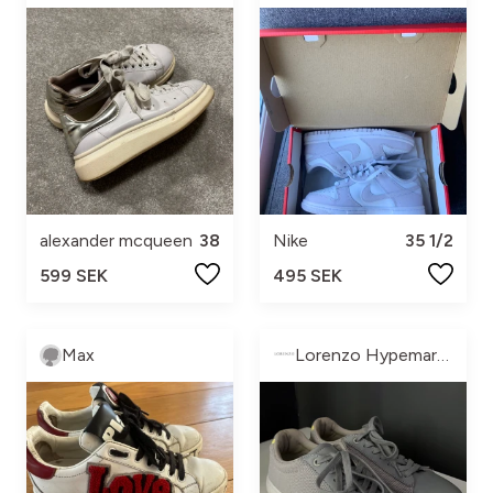
alexander mcqueen
38
Nike
35 1/2
599 SEK
495 SEK
Max
Lorenzo Hypemarket