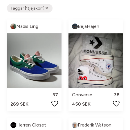
Taggar ["tjejskor"]
Madis Ling
BejaHajen
37
Converse
38
269 SEK
450 SEK
Herren Closet
Frederik Watson