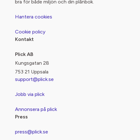
bra för både miljön och din plånbok.
Hantera cookies
Cookie policy
Kontakt
Plick AB
Kungsgatan 28
753 21 Uppsala
support@plick.se
Jobb via plick
Annonsera på plick
Press
press@plick.se