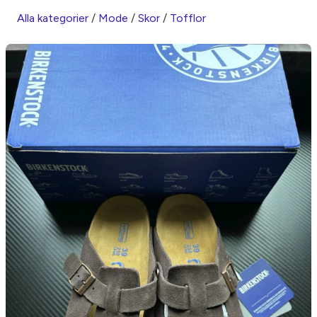
Alla kategorier
/
Mode
/
Skor
/
Tofflor