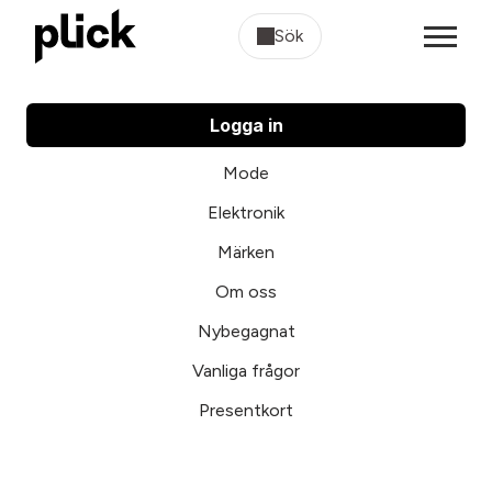
Sök
Logga in
Mode
Elektronik
Märken
Om oss
Nybegagnat
Vanliga frågor
Presentkort