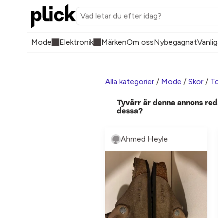
Mode
Elektronik
Märken
Om oss
Nybegagnat
Vanlig
Alla kategorier
/
Mode
/
Skor
/
To
Tyvärr är denna annons red
dessa?
Ahmed Heyle