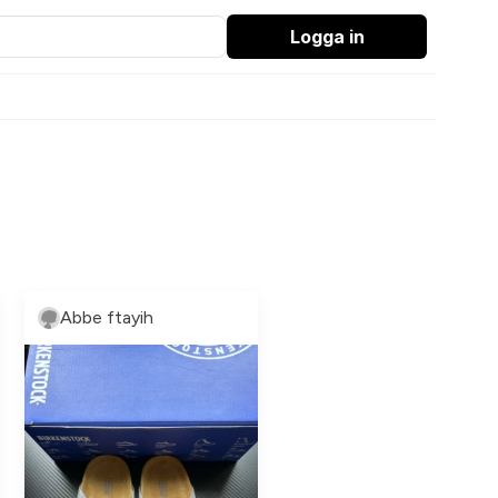
Logga in
Abbe ftayih