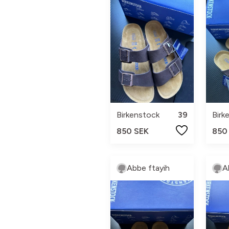
Birkenstock
39
Birk
850 SEK
850
Abbe ftayih
A