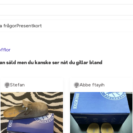
a frågor
Presentkort
fflor
an såld men du kanske ser nåt du gillar bland
Stefan
Abbe ftayih