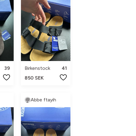
39
Birkenstock
41
850 SEK
Abbe ftayih