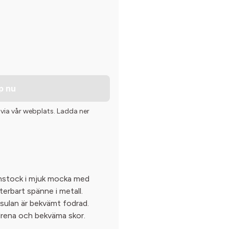
p nu
 via vår webplats. Ladda ner
enstock i mjuk mocka med
sterbart spänne i metall.
rsulan är bekvämt fodrad.
tilrena och bekväma skor.