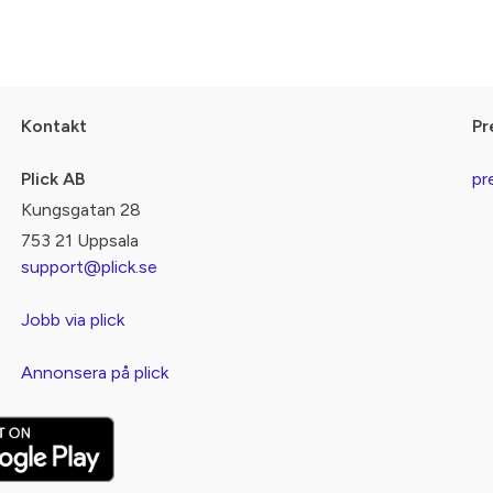
Kontakt
Pr
Plick AB
pr
Kungsgatan 28
753 21 Uppsala
support@plick.se
Jobb via plick
Annonsera på plick