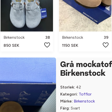
Birkenstock
38
Birkenstock
39
850 SEK
1150 SEK
Grå mockatoff
Birkenstock
Storlek:
42
Kategori:
Tofflor
Märke:
Birkenstock
Färg:
Svart