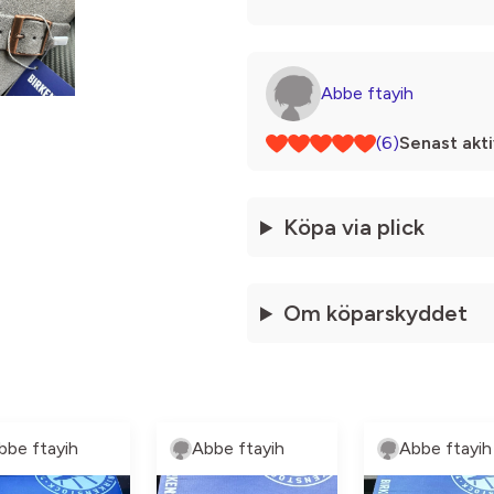
Abbe ftayih
(6)
Senast akti
Köpa via plick
Om köparskyddet
bbe ftayih
Abbe ftayih
Abbe ftayih