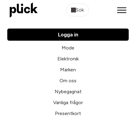
Sök
Logga in
Mode
Elektronik
Märken
Om oss
Nybegagnat
Vanliga frågor
Presentkort