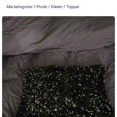
Alla kategorier
/
Mode
/
Kläder
/
Toppar