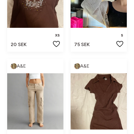
xs
s
20 SEK
75 SEK
A&E
A&E