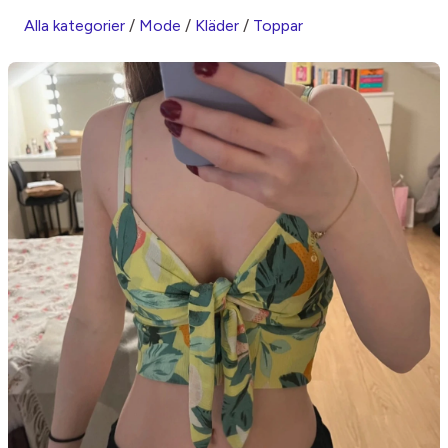
Alla kategorier
/
Mode
/
Kläder
/
Toppar