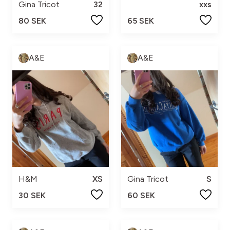
Gina Tricot
32
xxs
80 SEK
65 SEK
A&E
A&E
H&M
XS
Gina Tricot
S
30 SEK
60 SEK