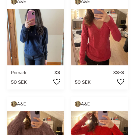
A&E
A&E
Primark
XS
XS-S
50 SEK
50 SEK
A&E
A&E