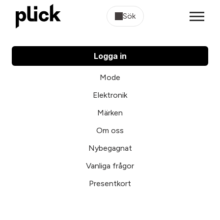
Sök
Logga in
Mode
Elektronik
Märken
Om oss
Nybegagnat
Vanliga frågor
Presentkort