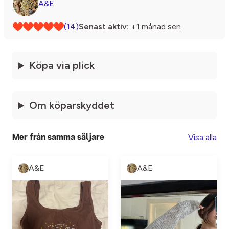
A&E
(14)
Senast aktiv:
+1 månad sen
Köpa via plick
Om köparskyddet
Visa alla
Mer från samma säljare
A&E
A&E