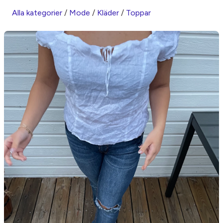
Alla kategorier
/
Mode
/
Kläder
/
Toppar