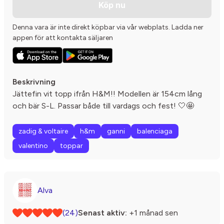
Köp nu
Denna vara är inte direkt köpbar via vår webplats. Ladda ner
appen för att kontakta säljaren
Beskrivning
Jättefin vit topp ifrån H&M!! Modellen är 154cm lång
och bär S-L. Passar både till vardags och fest! 🤍🤩
zadig & voltaire
h&m
ganni
balenciaga
valentino
toppar
Alva
(24)
Senast aktiv:
+1 månad sen