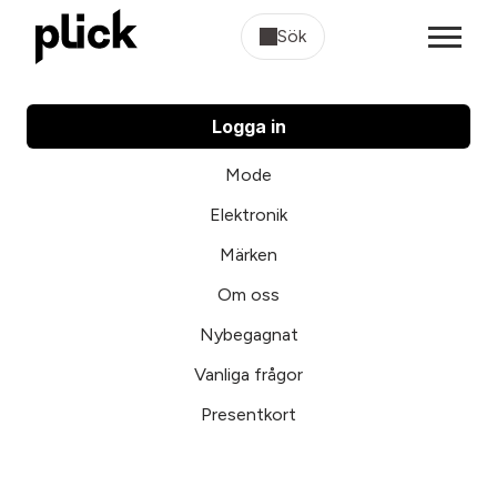
Sök
Logga in
Mode
Elektronik
Märken
Om oss
Nybegagnat
Vanliga frågor
Presentkort