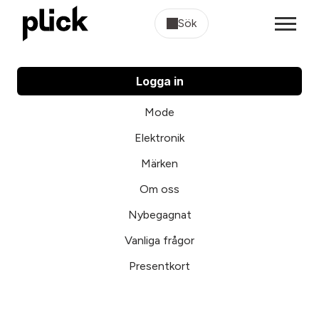
Sök
Logga in
Mode
Elektronik
Märken
Om oss
Nybegagnat
Vanliga frågor
Presentkort