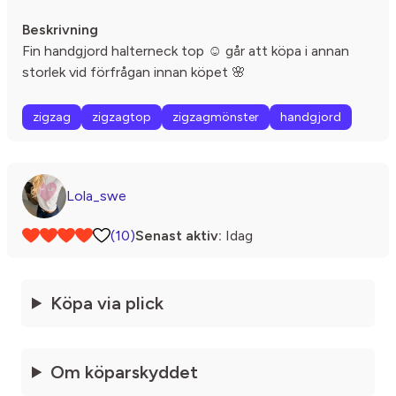
Beskrivning
Fin handgjord halterneck top ☺️ går att köpa i annan
storlek vid förfrågan innan köpet 🌸
zigzag
zigzagtop
zigzagmönster
handgjord
Lola_swe
(10)
Senast aktiv:
Idag
Köpa via plick
Om köparskyddet