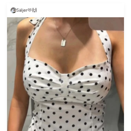
Säljer🫶🙌