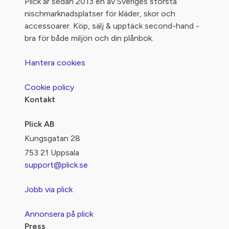
Plick är sedan 2013 en av Sveriges största
nischmarknadsplatser för kläder, skor och
accessoarer. Köp, sälj & upptäck second-hand -
bra för både miljön och din plånbok.
Hantera cookies
Cookie policy
Kontakt
Plick AB
Kungsgatan 28
753 21 Uppsala
support@plick.se
Jobb via plick
Annonsera på plick
Press