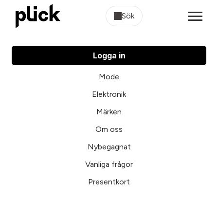
Sök
Logga in
Mode
Elektronik
Märken
Om oss
Nybegagnat
Vanliga frågor
Presentkort