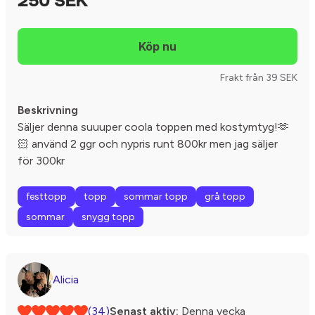
250 SEK
Frakt från 39 SEK
Beskrivning
Säljer denna suuuper coola toppen med kostymtyg!🫶
🏻 använd 2 ggr och nypris runt 800kr men jag säljer
för 300kr
festtopp
topp
sommar topp
grå topp
sommar
snygg topp
Alicia
(34)
Senast aktiv:
Denna vecka