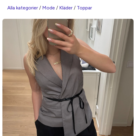
Alla kategorier
/
Mode
/
Kläder
/
Toppar