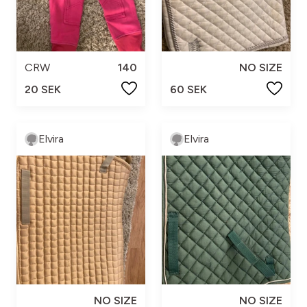
CRW
140
NO SIZE
20 SEK
60 SEK
Elvira
Elvira
NO SIZE
NO SIZE