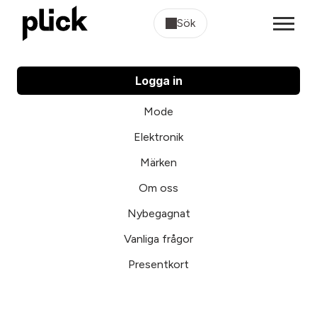
Sök
Logga in
Mode
Elektronik
Märken
Om oss
Nybegagnat
Vanliga frågor
Presentkort