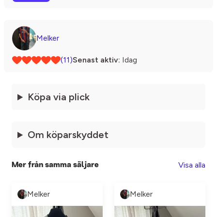
Melker
(11)
Senast aktiv:
Idag
Köpa via plick
Om köparskyddet
Visa alla
Mer från samma säljare
Melker
Melker