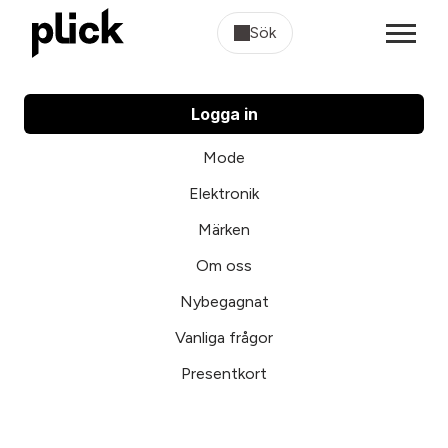
Sök
Logga in
Mode
Elektronik
Märken
Om oss
Nybegagnat
Vanliga frågor
Presentkort