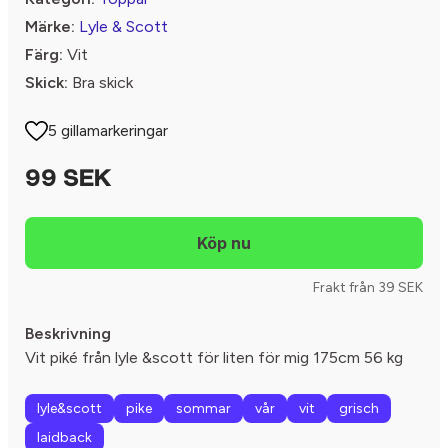
Märke:
Lyle & Scott
Färg:
Vit
Skick:
Bra skick
5 gillamarkeringar
99 SEK
Frakt från 39 SEK
Beskrivning
Vit piké från lyle &scott för liten för mig 175cm 56 kg
lyle&scott
pike
sommar
vår
vit
grisch
laidback