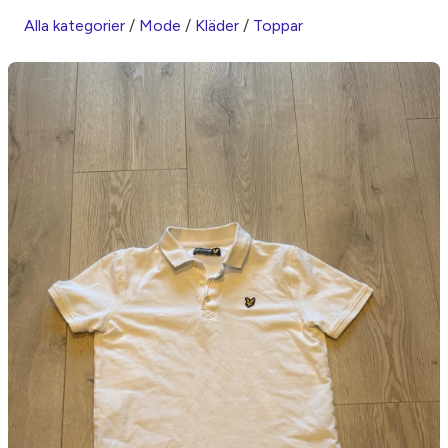
Alla kategorier
/
Mode
/
Kläder
/
Toppar