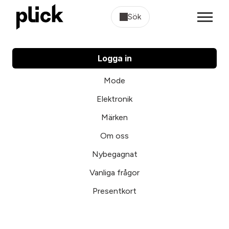
Sök
Logga in
Mode
Elektronik
Märken
Om oss
Nybegagnat
Vanliga frågor
Presentkort