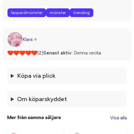
leopardmönster
mönster
trending
Klara ⭐️
(2)
Senast aktiv:
Denna vecka
Köpa via plick
Om köparskyddet
Visa alla
Mer från samma säljare