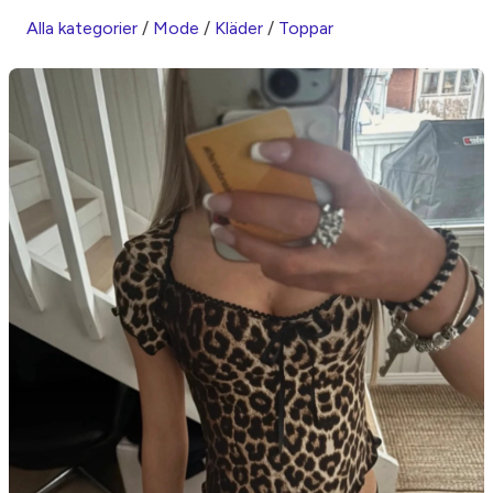
Alla kategorier
/
Mode
/
Kläder
/
Toppar