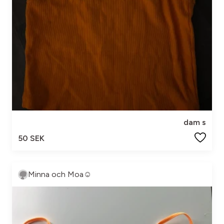
dam s
50 SEK
Minna och Moa☺️