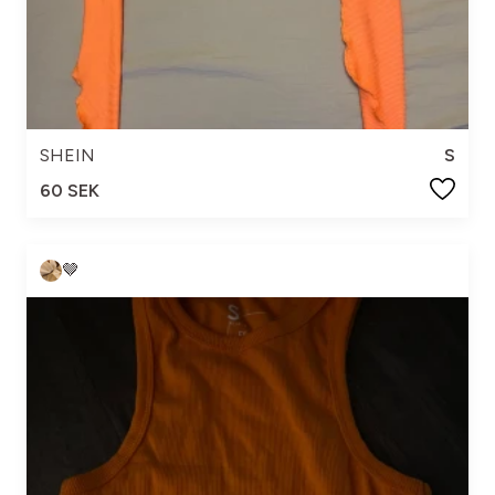
SHEIN
S
60 SEK
🤎