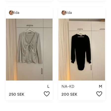
Ida
Ida
L
NA-KD
M
250 SEK
200 SEK