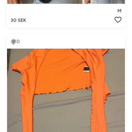
M
30 SEK
D