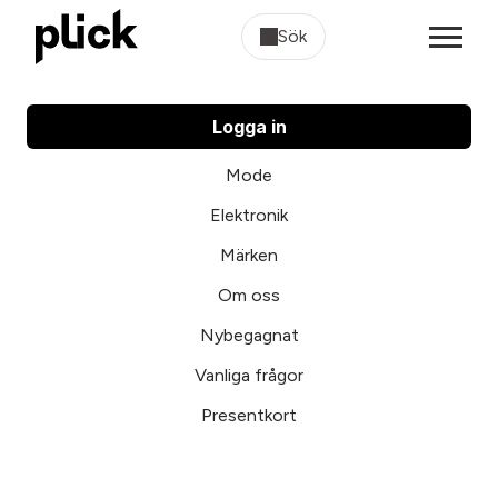
Sök
Logga in
Mode
Elektronik
Märken
Om oss
Nybegagnat
Vanliga frågor
Presentkort