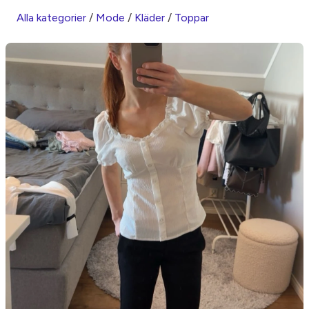
Alla kategorier
/
Mode
/
Kläder
/
Toppar