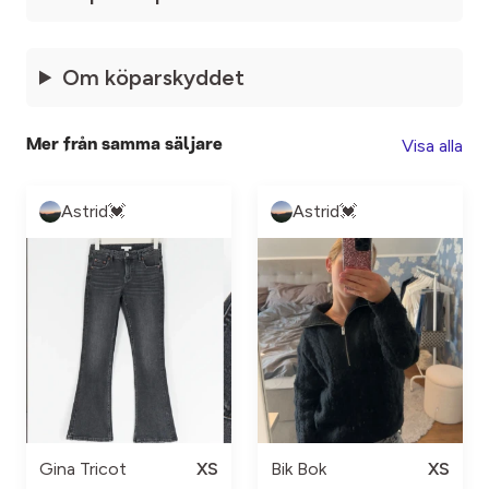
Om köparskyddet
Visa alla
Mer från samma säljare
Astrid💓
Astrid💓
Gina Tricot
XS
Bik Bok
XS