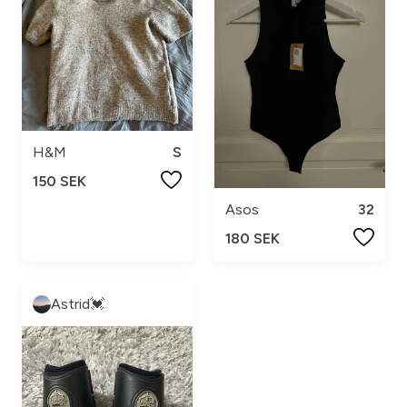
H&M
S
150 SEK
Asos
32
180 SEK
Astrid💓