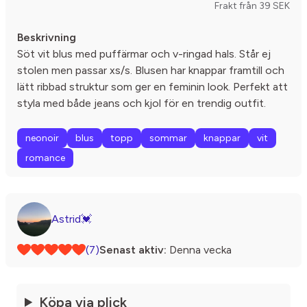
Frakt från 39 SEK
Beskrivning
Söt vit blus med puffärmar och v-ringad hals. Står ej
stolen men passar xs/s. Blusen har knappar framtill och
lätt ribbad struktur som ger en feminin look. Perfekt att
styla med både jeans och kjol för en trendig outfit.
neonoir
blus
topp
sommar
knappar
vit
romance
Astrid💓
(7)
Senast aktiv:
Denna vecka
Köpa via plick