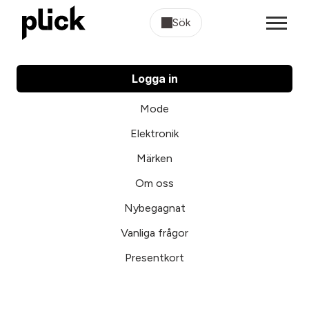
Sök
Logga in
Mode
Elektronik
Märken
Om oss
Nybegagnat
Vanliga frågor
Presentkort