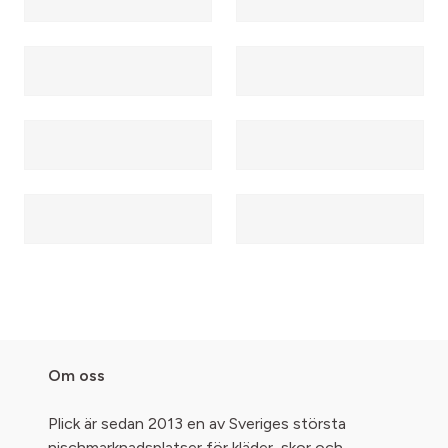
Om oss
Plick är sedan 2013 en av Sveriges största
nischmarknadsplatser för kläder, skor och