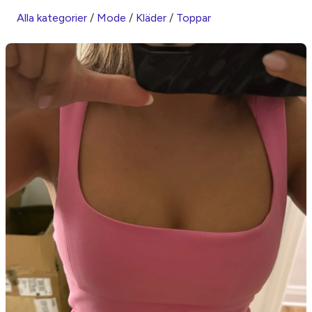
Alla kategorier
/
Mode
/
Kläder
/
Toppar