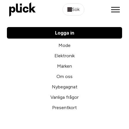
Sök
Logga in
Mode
Elektronik
Märken
Om oss
Nybegagnat
Vanliga frågor
Presentkort