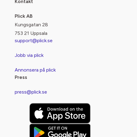
Kontakt
Plick AB
Kungsgatan 28
753 21 Uppsala
support@plick.se
Jobb via plick
Annonsera på plick
Press
press@plick.se