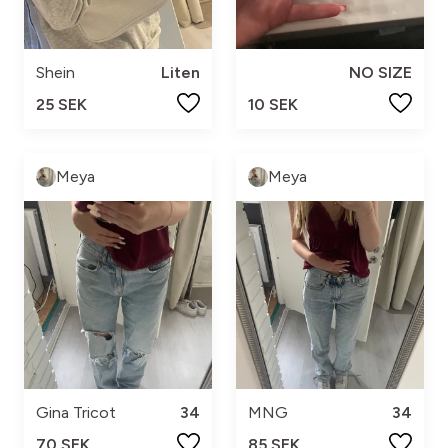
Shein
Liten
NO SIZE
25 SEK
10 SEK
Meya
Meya
Gina Tricot
34
MNG
34
70 SEK
85 SEK