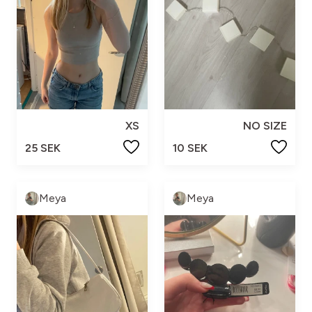
XS
NO SIZE
25 SEK
10 SEK
Meya
Meya