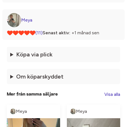
Meya
(11)
Senast aktiv:
+1 månad sen
Köpa via plick
Om köparskyddet
Visa alla
Mer från samma säljare
Meya
Meya