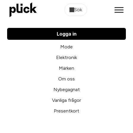
Sök
Logga in
Mode
Elektronik
Märken
Om oss
Nybegagnat
Vanliga frågor
Presentkort