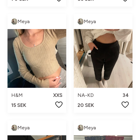
Meya
Meya
H&M
XXS
NA-KD
34
15 SEK
20 SEK
Meya
Meya