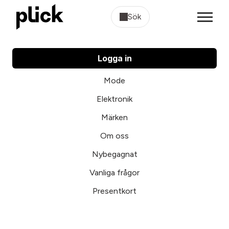
Sök
Logga in
Mode
Elektronik
Märken
Om oss
Nybegagnat
Vanliga frågor
Presentkort