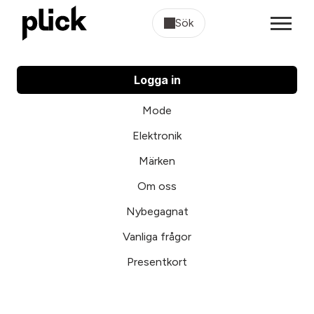
Sök
Logga in
Mode
Elektronik
Märken
Om oss
Nybegagnat
Vanliga frågor
Presentkort