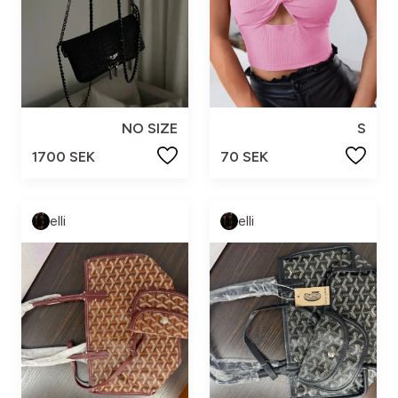
NO SIZE
S
1700 SEK
70 SEK
elli
elli