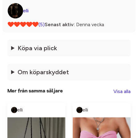
elli
(5)
Senast aktiv:
Denna vecka
Köpa via plick
Om köparskyddet
Visa alla
Mer från samma säljare
elli
elli