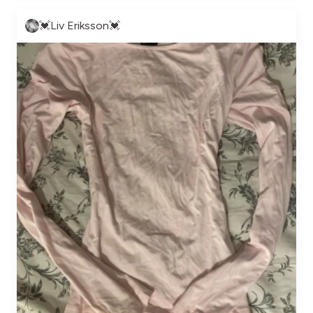
💓Liv Eriksson💓