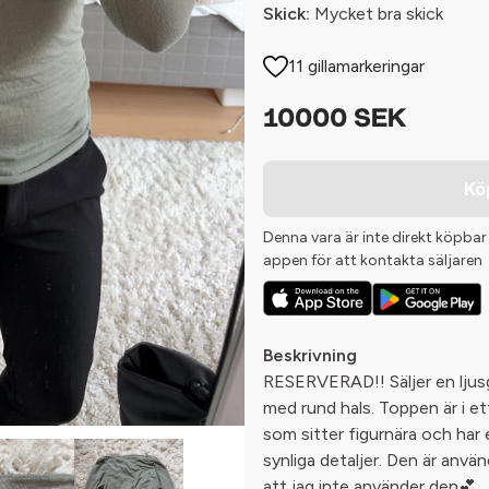
Skick:
Mycket bra skick
11 gillamarkeringar
10000 SEK
Kö
Denna vara är inte direkt köpbar
appen för att kontakta säljaren
Beskrivning
RESERVERAD!! Säljer en ljus
med rund hals. Toppen är i et
som sitter figurnära och har 
synliga detaljer. Den är anvä
att jag inte använder den💕