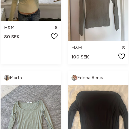
H&M
S
80 SEK
H&M
S
100 SEK
Märta
Edona Renea