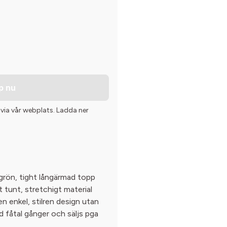
p nu
 via vår webplats. Ladda ner
grön, tight långärmad topp
t tunt, stretchigt material
en enkel, stilren design utan
nd fåtal gånger och säljs pga