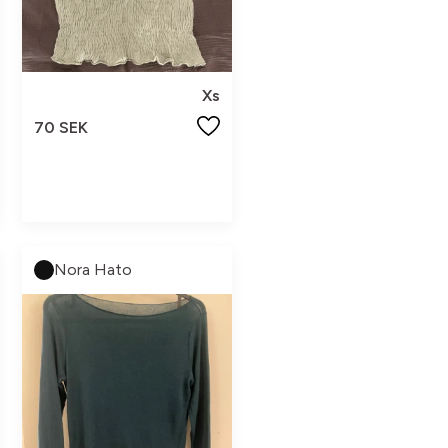
Xs
70 SEK
Nora Hato