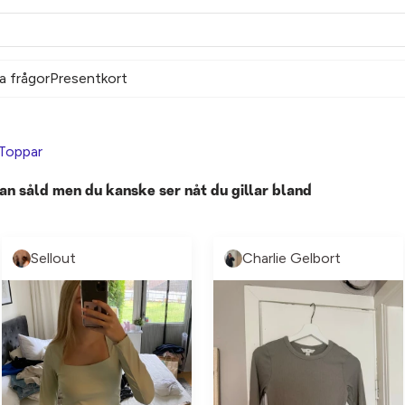
a frågor
Presentkort
Toppar
an såld men du kanske ser nåt du gillar bland
Sellout
Charlie Gelbort