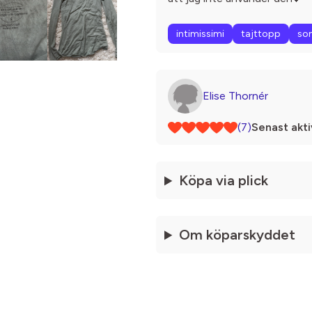
intimissimi
tajttopp
so
Elise Thornér
(7)
Senast akti
Köpa via plick
Om köparskyddet