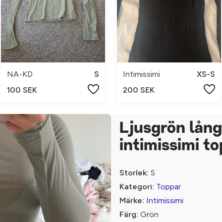
NA-KD
S
Intimissimi
XS-S
100 SEK
200 SEK
Ljusgrön lån
intimissimi t
Storlek:
S
Kategori:
Toppar
Märke:
Intimissimi
Färg:
Grön