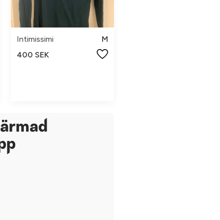
Intimissimi
M
400 SEK
gärmad
opp