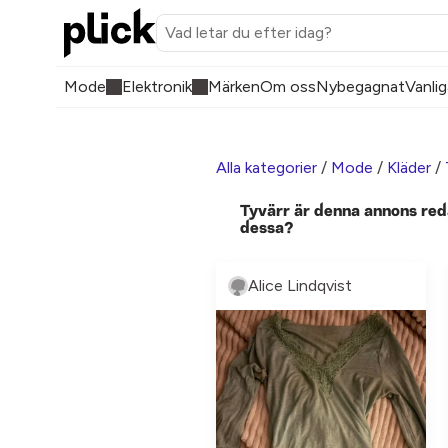
Mode
Elektronik
Märken
Om oss
Nybegagnat
Vanlig
Alla kategorier
/
Mode
/
Kläder
/
Tyvärr är denna annons red
dessa?
Alice Lindqvist