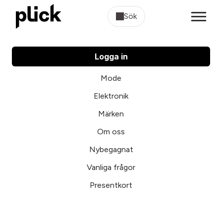
Sök
Logga in
Mode
Elektronik
Märken
Om oss
Nybegagnat
Vanliga frågor
Presentkort