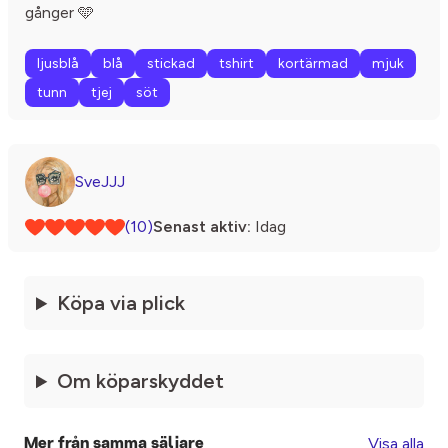
gånger 🩵
ljusblå
blå
stickad
tshirt
kortärmad
mjuk
tunn
tjej
söt
SveJJJ
(10)
Senast aktiv:
Idag
Köpa via plick
Om köparskyddet
Visa alla
Mer från samma säljare