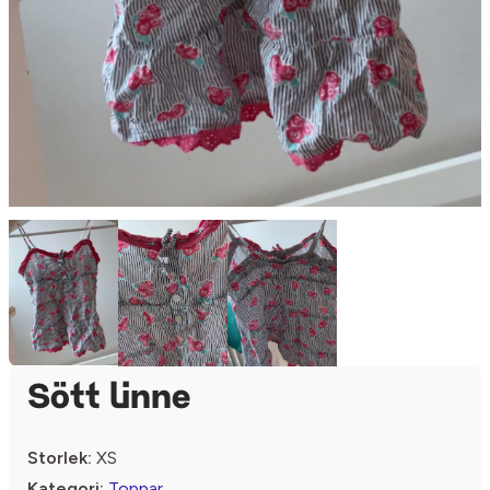
Sött linne
Storlek:
XS
Kategori:
Toppar