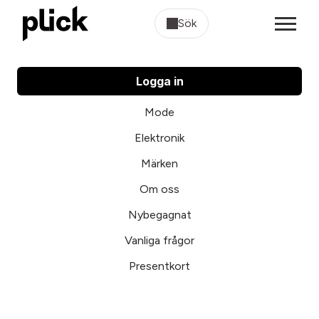
Sök
Logga in
Mode
Elektronik
Märken
Om oss
Nybegagnat
Vanliga frågor
Presentkort