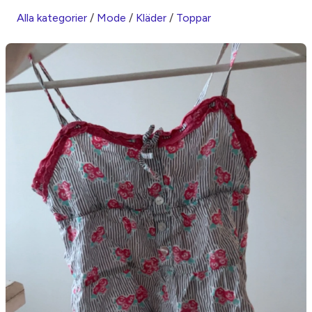
Alla kategorier
/
Mode
/
Kläder
/
Toppar