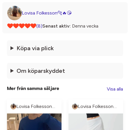
Lovisa Folkesson🐆🔥😘
(8)
Senast aktiv:
Denna vecka
Köpa via plick
Om köparskyddet
Visa alla
Mer från samma säljare
Lovisa Folkesson🐆🔥😘
Lovisa Folkesson🐆🔥😘