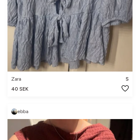
Zara
S
40 SEK
ebba