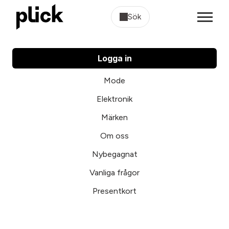
Sök
Logga in
Mode
Elektronik
Märken
Om oss
Nybegagnat
Vanliga frågor
Presentkort