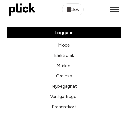
Sök
Logga in
Mode
Elektronik
Märken
Om oss
Nybegagnat
Vanliga frågor
Presentkort