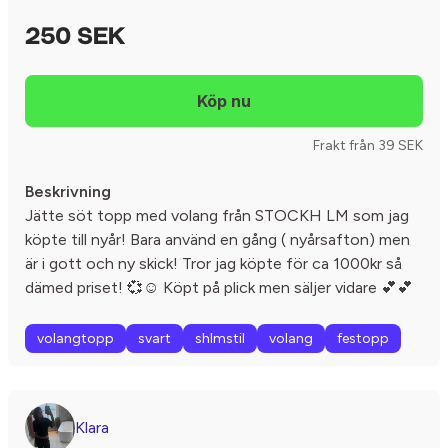
250 SEK
Frakt från 39 SEK
Beskrivning
Jätte söt topp med volang från STOCKH LM som jag
köpte till nyår! Bara använd en gång ( nyårsafton) men
är i gott och ny skick! Tror jag köpte för ca 1000kr så
dämed priset! 💞☺️ Köpt på plick men säljer vidare 💕💕
volangtopp
svart
shlmstil
volang
festopp
Klara