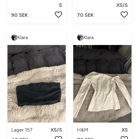
S
XS/S
90 SEK
70 SEK
Klara
Klara
Lager 157
XS/S
H&M
XS