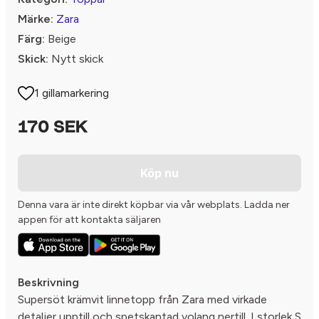
Märke:
Zara
Färg:
Beige
Skick:
Nytt skick
1 gillamarkering
170 SEK
Köp nu
Denna vara är inte direkt köpbar via vår webplats. Ladda ner
appen för att kontakta säljaren
Beskrivning
Supersöt krämvit linnetopp från Zara med virkade
detaljer upptill och spetskantad volang nertill. I storlek S