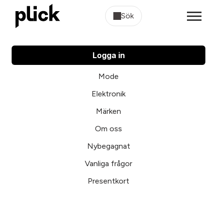
Sök
Logga in
Mode
Elektronik
Märken
Om oss
Nybegagnat
Vanliga frågor
Presentkort