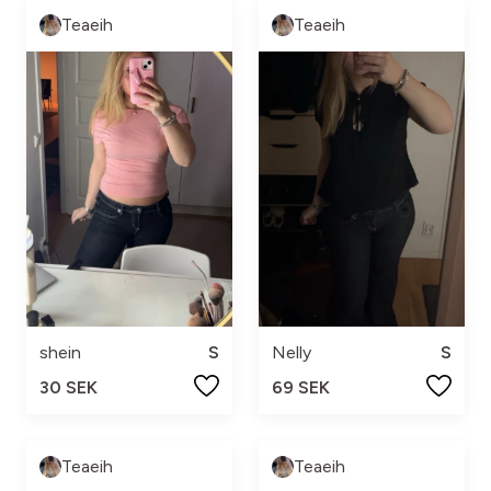
Teaeih
Teaeih
shein
S
Nelly
S
30 SEK
69 SEK
Teaeih
Teaeih