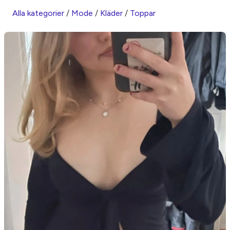
Alla kategorier
/
Mode
/
Kläder
/
Toppar