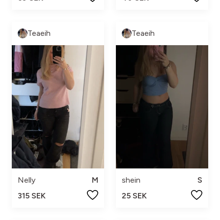
Teaeih
Teaeih
Nelly
M
shein
S
315 SEK
25 SEK