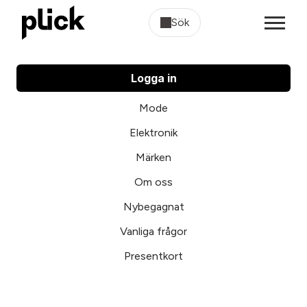
Sök
Logga in
Mode
Elektronik
Märken
Om oss
Nybegagnat
Vanliga frågor
Presentkort