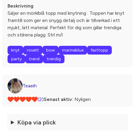
Beskrivning
Säljer en mörklblå topp med knytning . Toppen har knyt
framtill som ger en snygg detalj och är tillverkad i ett
mjukt, lätt material. Perfekt för dig som gillar trendiga
och stilrena plagg. Strl m/l
knyt
rosett
bow
marineblue
festtopp
party
trend
trendig
Teaeih
(2)
Senast aktiv:
Nyligen
Köpa via plick