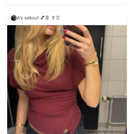
A’s sellout 💕👖 👙👚