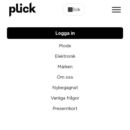
Sök
Logga in
Mode
Elektronik
Märken
Om oss
Nybegagnat
Vanliga frågor
Presentkort