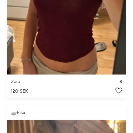
Zara
S
120 SEK
Elsa