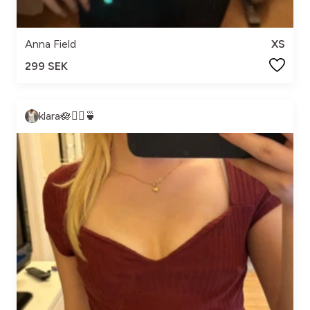
Anna Field
XS
299 SEK
klara🪷🧘‍♀️🍵