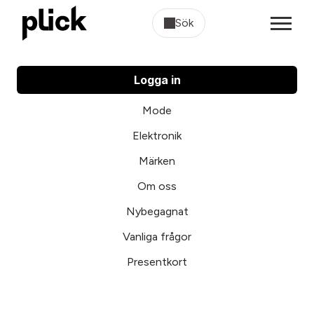
Sök
Logga in
Mode
Elektronik
Märken
Om oss
Nybegagnat
Vanliga frågor
Presentkort