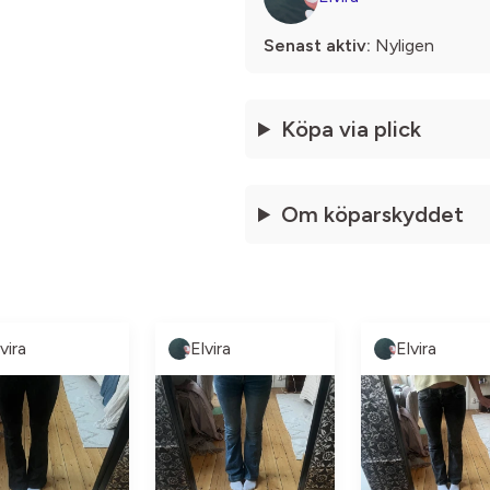
Senast aktiv:
Nyligen
Köpa via plick
Om köparskyddet
vira
Elvira
Elvira