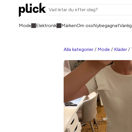
Mode
Elektronik
Märken
Om oss
Nybegagnat
Vanlig
Alla kategorier
/
Mode
/
Kläder
/