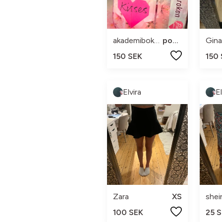
akademibokhandeln
pocket
Gina
150 SEK
150
Elvira
El
Zara
XS
shei
100 SEK
25 