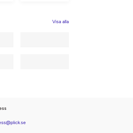
Visa alla
ess
ess@plick.se