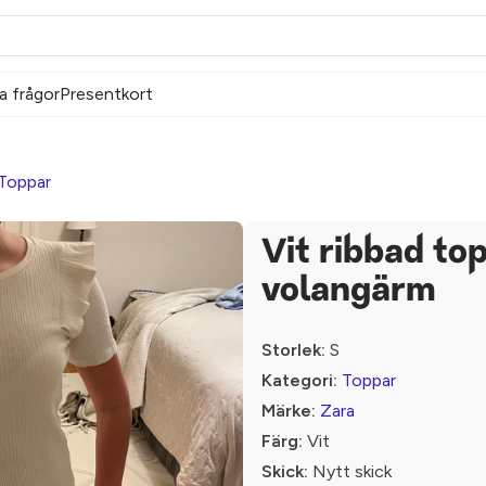
a frågor
Presentkort
Toppar
Vit ribbad to
volangärm
Storlek:
S
Kategori:
Toppar
Märke:
Zara
Färg:
Vit
Skick:
Nytt skick