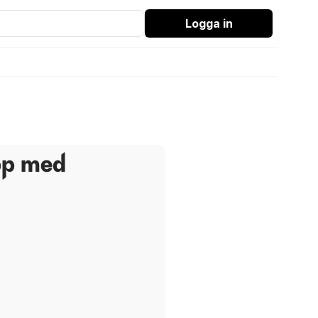
Logga in
pp med