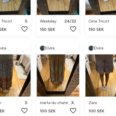
 Tricot
S
Weekday
24/32
Gina Tricot
 SEK
150 SEK
150 SEK
vira
Elvira
Elvira
n
S
marta du chateau
XS
Zara
SEK
100 SEK
100 SEK