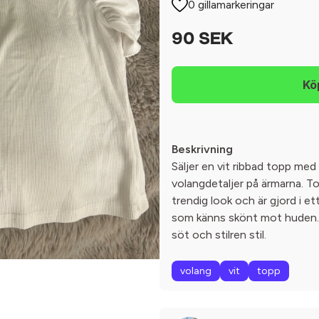
0 gillamarkeringar
90 SEK
Beskrivning
Säljer en vit ribbad topp med
volangdetaljer på ärmarna. T
trendig look och är gjord i et
som känns skönt mot huden. P
söt och stilren stil.
volang
vit
topp