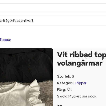
a frågor
Presentkort
Toppar
Vit ribbad to
volangärmar
Storlek:
S
Kategori:
Toppar
Färg:
Vit
Skick:
Mycket bra skick