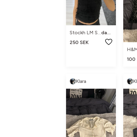
Stockh LM Studio
dam s
250 SEK
H&
100
Klara
K