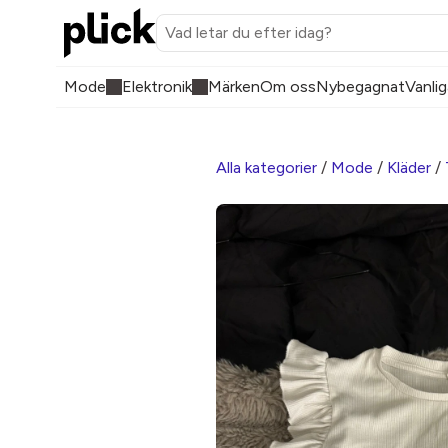
Mode
Elektronik
Märken
Om oss
Nybegagnat
Vanlig
Alla kategorier
/
Mode
/
Kläder
/