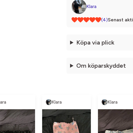
Klara
(4)
Senast akti
Köpa via plick
Om köparskyddet
lara
Klara
Klara