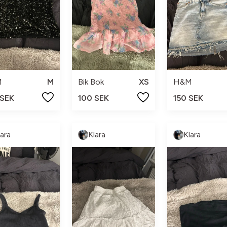
M
M
Bik Bok
XS
H&M
 SEK
100 SEK
150 SEK
lara
Klara
Klara