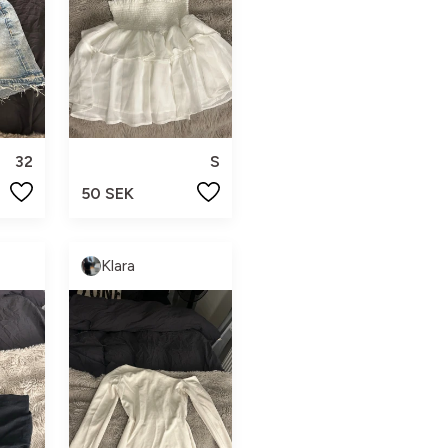
32
S
50 SEK
Klara