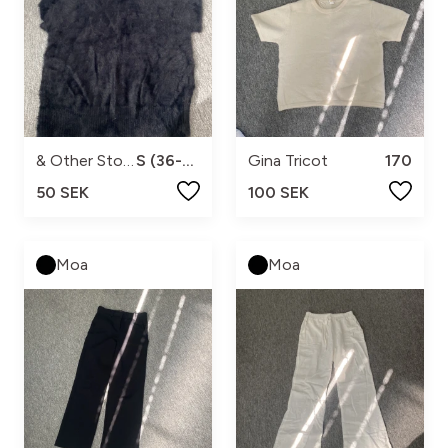
& Other Stories
S (36-38)
Gina Tricot
170
50 SEK
100 SEK
Moa
Moa