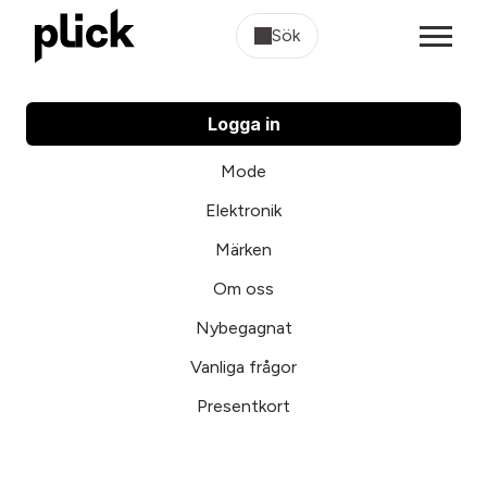
Sök
Logga in
Mode
Elektronik
Märken
Om oss
Nybegagnat
Vanliga frågor
Presentkort