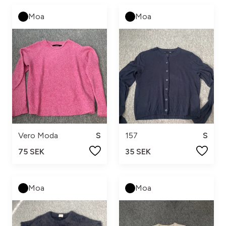
Moa
Moa
Vero Moda
S
157
S
75 SEK
35 SEK
Moa
Moa