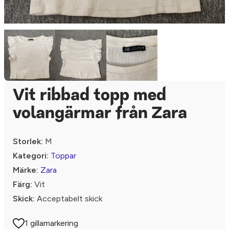
Vit ribbad topp med
volangärmar från Zara
Storlek:
M
Kategori:
Toppar
Märke:
Zara
Färg:
Vit
Skick:
Acceptabelt skick
1 gillamarkering