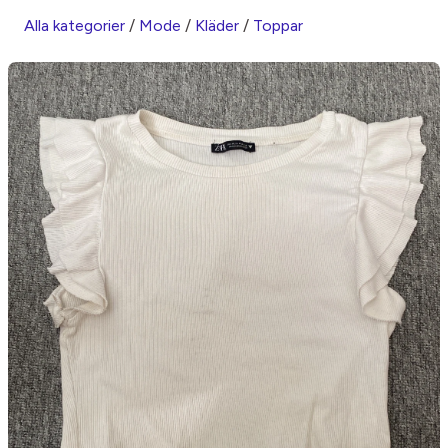
Alla kategorier
/
Mode
/
Kläder
/
Toppar