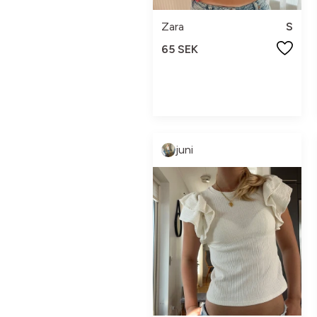
Zara
S
65 SEK
juni