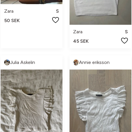
Zara
S
50 SEK
Zara
S
45 SEK
Julia Askelin
Annie eriksson