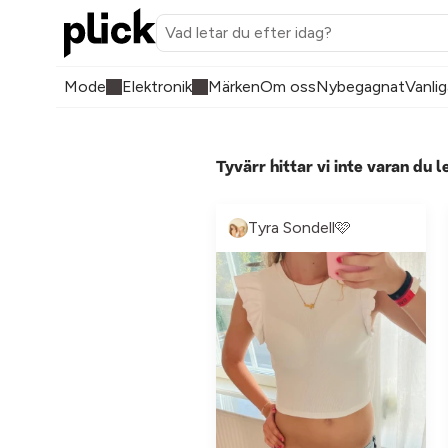
Mode
Elektronik
Märken
Om oss
Nybegagnat
Vanlig
Tyvärr hittar vi inte varan du l
Tyra Sondell🩷