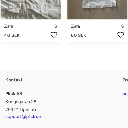
Zara
S
Zara
S
40 SEK
60 SEK
Kontakt
Pr
Plick AB
pr
Kungsgatan 28
753 21 Uppsala
support@plick.se