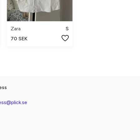
Zara
S
70 SEK
ess
ess@plick.se