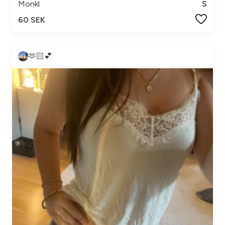
Monkl
S
60 SEK
🫶🏻💕