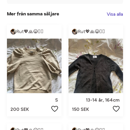
Visa alla
Mer från samma säljare
Rut💖🙏😂❤️‍🔥
Rut💖🙏😂❤️‍🔥
S
13-14 år, 164cm
200 SEK
150 SEK