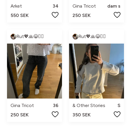
Arket
34
Gina Tricot
dam s
550 SEK
250 SEK
Rut💖🙏😂❤️‍🔥
Rut💖🙏😂❤️‍🔥
Gina Tricot
36
& Other Stories
S
250 SEK
350 SEK