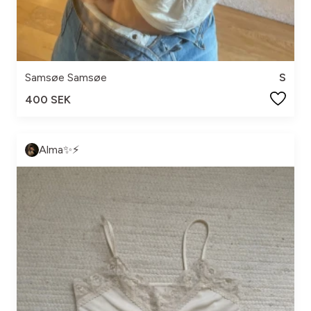
Samsøe Samsøe
S
400 SEK
Alma✨⚡️