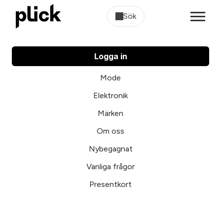
Sök
Logga in
Mode
Elektronik
Märken
Om oss
Nybegagnat
Vanliga frågor
Presentkort