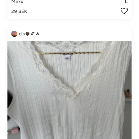
Mexx
L
39 SEK
Idis🥥💕🔥