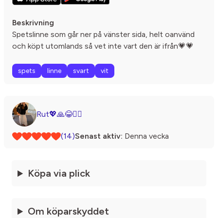
Beskrivning
Spetslinne som går ner på vänster sida, helt oanvänd
och köpt utomlands så vet inte vart den är ifrån💗💗
spets
linne
svart
vit
Rut💖🙏😂❤️‍🔥
(14)
Senast aktiv:
Denna vecka
Köpa via plick
Om köparskyddet