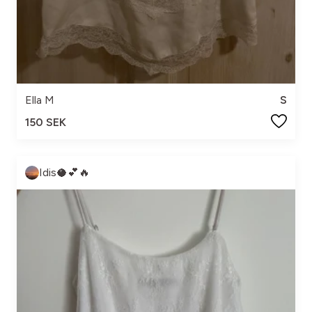
Ella M
S
150 SEK
Idis🥥💕🔥