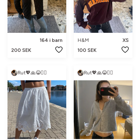
164 i barn
H&M
XS
200 SEK
100 SEK
Rut💖🙏😂❤️‍🔥
Rut💖🙏😂❤️‍🔥