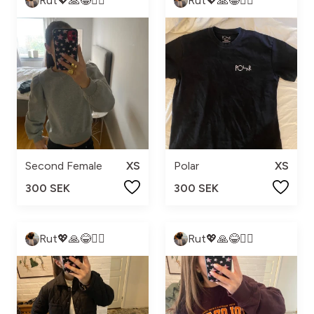
Rut💖🙏😂❤️‍🔥
Rut💖🙏😂❤️‍🔥
Second Female
XS
Polar
XS
300 SEK
300 SEK
Rut💖🙏😂❤️‍🔥
Rut💖🙏😂❤️‍🔥