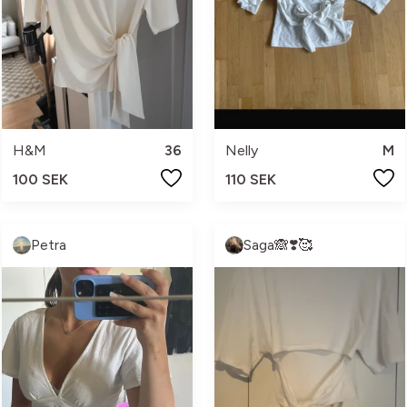
H&M
36
Nelly
M
100 SEK
110 SEK
Petra
Saga🙈❣️🥰