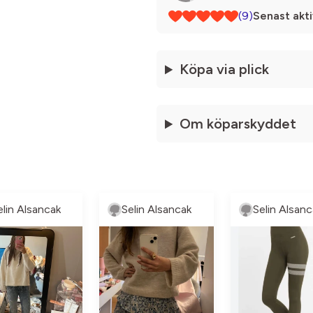
(9)
Senast akti
Köpa via plick
Om köparskyddet
elin Alsancak
Selin Alsancak
Selin Alsanc