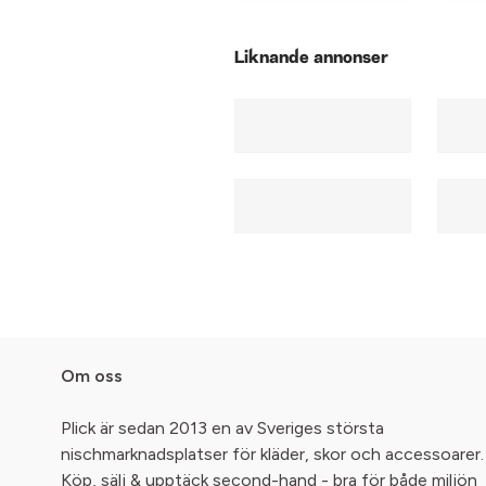
Liknande annonser
Om oss
Plick är sedan 2013 en av Sveriges största
nischmarknadsplatser för kläder, skor och accessoarer.
Köp, sälj & upptäck second-hand - bra för både miljön