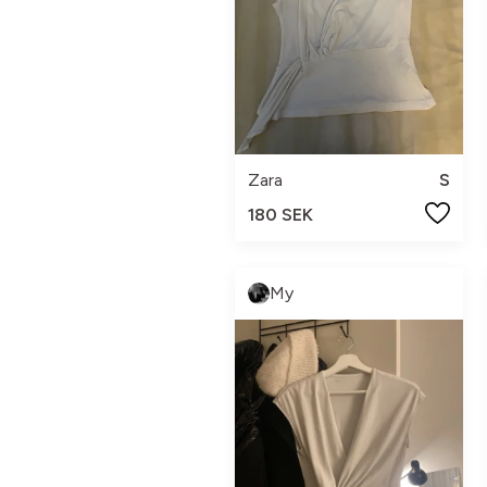
Zara
S
180 SEK
My