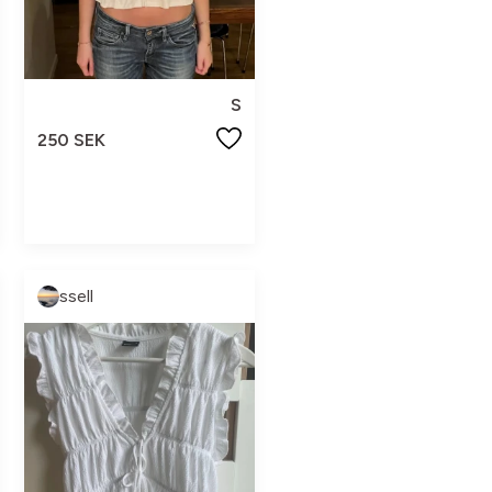
S
250 SEK
ssell