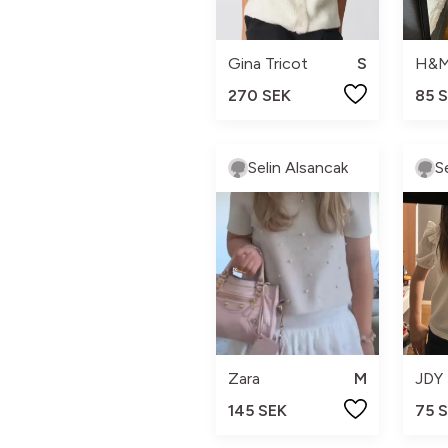
Gina Tricot
S
H&
270 SEK
85 
Selin Alsancak
S
Zara
M
JDY
145 SEK
75 