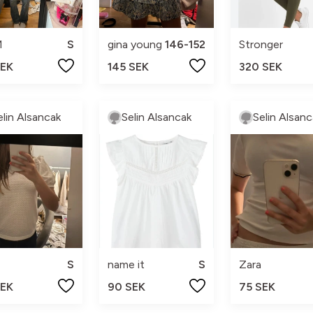
M
S
gina young
146-152
Stronger
SEK
145 SEK
320 SEK
elin Alsancak
Selin Alsancak
Selin Alsanc
S
name it
S
Zara
SEK
90 SEK
75 SEK