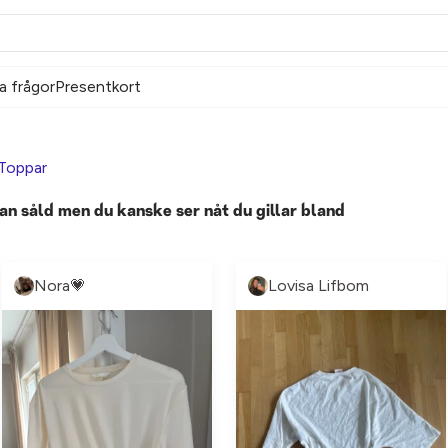
a frågor
Presentkort
Toppar
an såld men du kanske ser nåt du gillar bland
Nora💗
Lovisa Lifbom