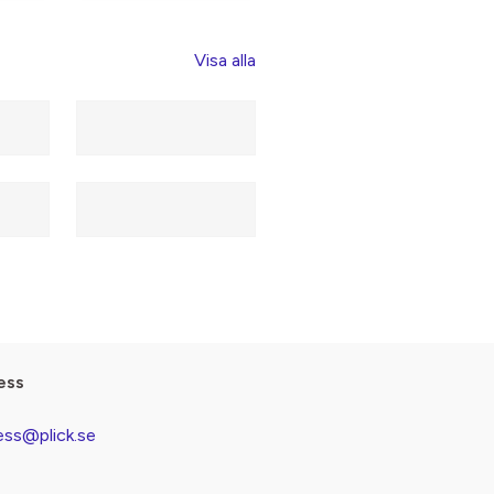
Visa alla
ess
ess@plick.se