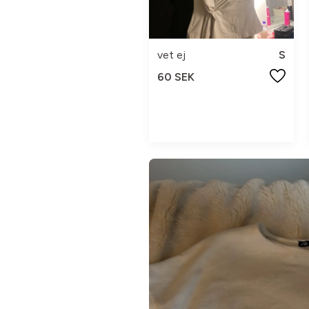
vet ej
S
60 SEK