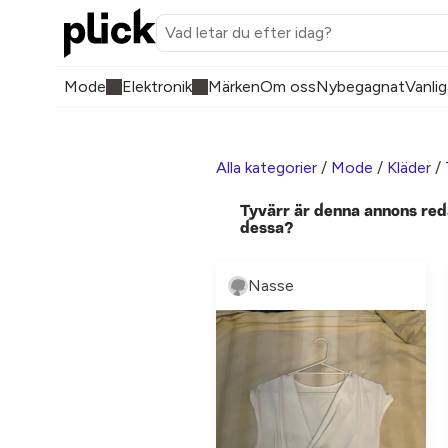
Mode
Elektronik
Märken
Om oss
Nybegagnat
Vanlig
Alla kategorier
/
Mode
/
Kläder
/
Tyvärr är denna annons red
dessa?
Nasse