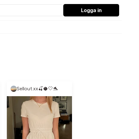
Logga in
Sellout.xx🍒🥥🤍🐬