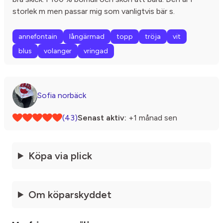
storlek m men passar mig som vanligtvis bär s.
annefontain
långärmad
topp
tröja
vit
blus
volanger
vringad
Sofia norbäck
(43)
Senast aktiv:
+1 månad sen
Köpa via plick
Om köparskyddet