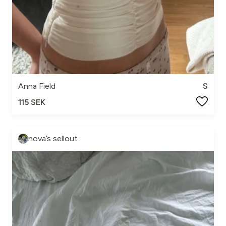
Anna Field
S
115 SEK
nova’s sellout