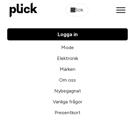
Sök
Logga in
Mode
Elektronik
Märken
Om oss
Nybegagnat
Vanliga frågor
Presentkort