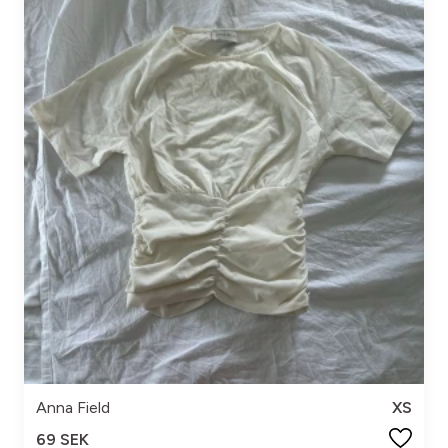
Anna Field
XS
69 SEK