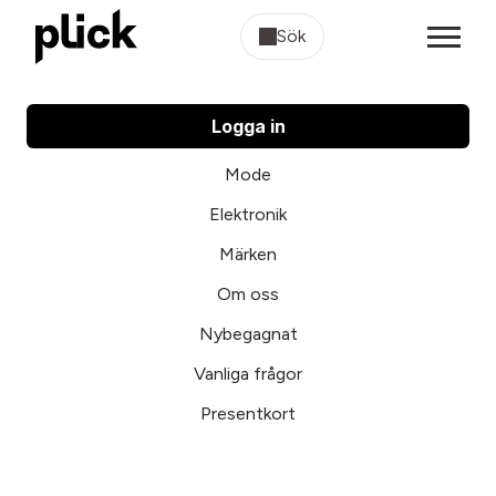
Sök
Logga in
Mode
Elektronik
Märken
Om oss
Nybegagnat
Vanliga frågor
Presentkort