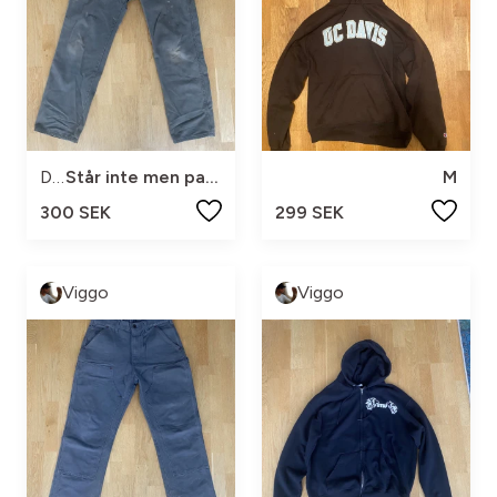
Dickies
Står inte men passar mig som är 180 bra
M
300 SEK
299 SEK
Viggo
Viggo