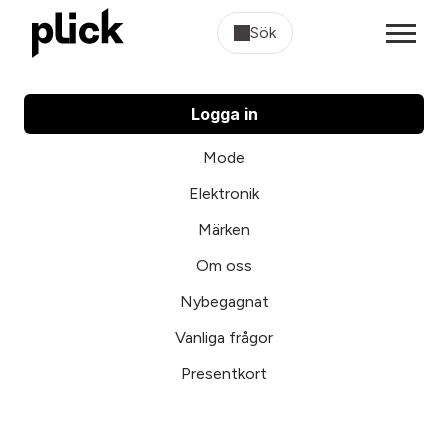
Sök
Logga in
Mode
Elektronik
Märken
Om oss
Nybegagnat
Vanliga frågor
Presentkort