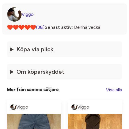
Viggo
(38)
Senast aktiv:
Denna vecka
Köpa via plick
Om köparskyddet
Visa alla
Mer från samma säljare
Viggo
Viggo