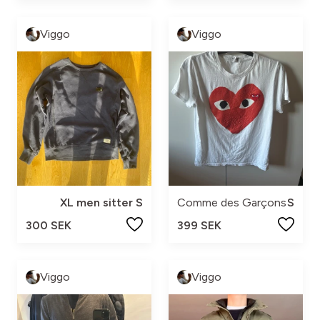
Viggo
Viggo
XL men sitter S
Comme des Garçons
S
300 SEK
399 SEK
Viggo
Viggo