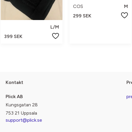
COS
M
299 SEK
L/M
399 SEK
Kontakt
Pr
Plick AB
pr
Kungsgatan 28
753 21 Uppsala
support@plick.se