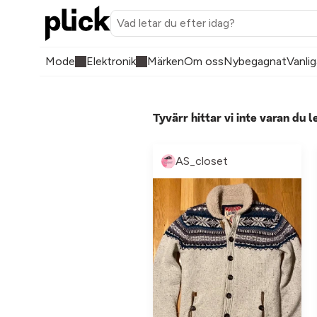
Mode
Elektronik
Märken
Om oss
Nybegagnat
Vanlig
Tyvärr hittar vi inte varan du l
AS_closet