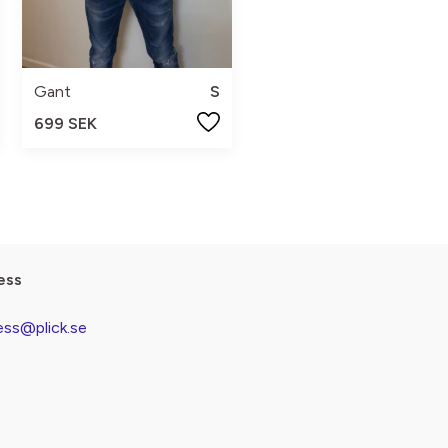
Gant
S
699 SEK
ess
ess@plick.se