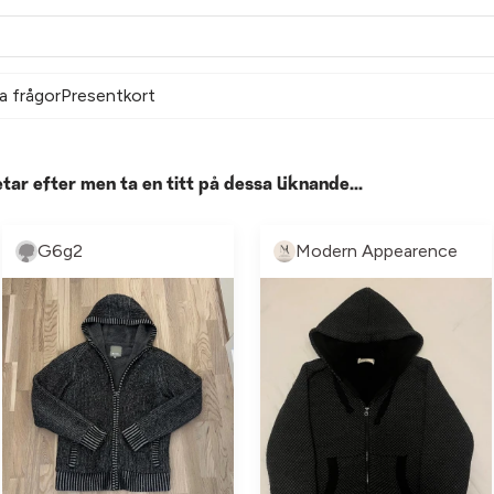
a frågor
Presentkort
etar efter men ta en titt på dessa liknande...
G6g2
Modern Appearence