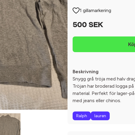
1 gillamarkering
500 SEK
Beskrivning
Snygg grå tröja med halv dra
Tröjan har broderad logga på
material. Perfekt för lager-p
med jeans eller chinos.
Ralph
lauren