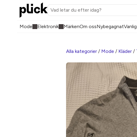
Mode
Elektronik
Märken
Om oss
Nybegagnat
Vanlig
Alla kategorier
/
Mode
/
Kläder
/