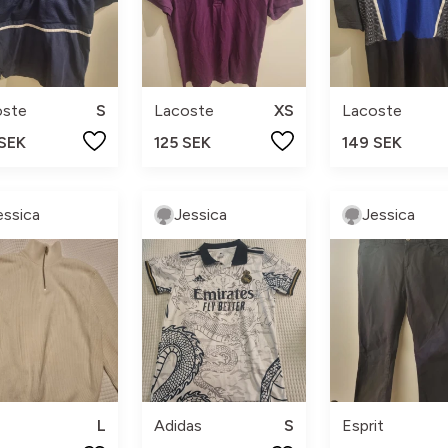
oste
S
Lacoste
XS
Lacoste
 SEK
125 SEK
149 SEK
essica
Jessica
Jessica
L
Adidas
S
Esprit