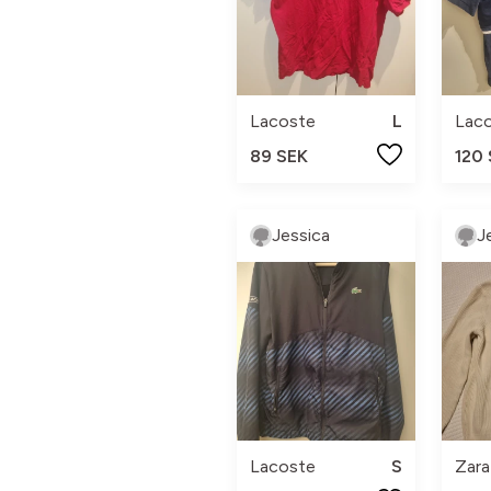
Lacoste
L
Lac
89 SEK
120
Jessica
J
Lacoste
S
Zara