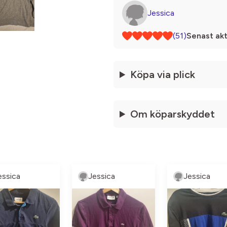
Jessica
(51)
Senast akt
Köpa via plick
Om köparskyddet
essica
Jessica
Jessica