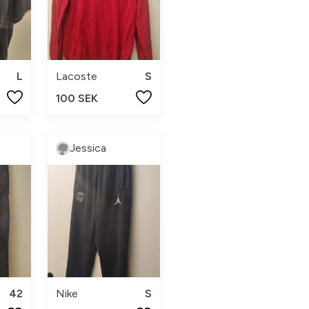
L
Lacoste
S
100 SEK
Jessica
42
Nike
S