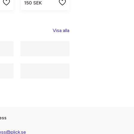
150 SEK
Visa alla
ess
ess@plick.se