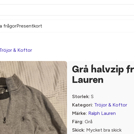
a frågor
Presentkort
Tröjor & Koftor
Grå halvzip f
Lauren
Storlek:
S
Kategori:
Tröjor & Koftor
Märke:
Ralph Lauren
Färg:
Grå
Skick:
Mycket bra skick